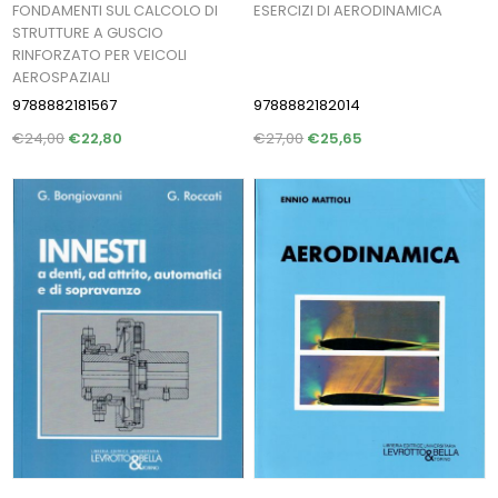
FONDAMENTI SUL CALCOLO DI
ESERCIZI DI AERODINAMICA
STRUTTURE A GUSCIO
RINFORZATO PER VEICOLI
AEROSPAZIALI
9788882181567
9788882182014
€24,00
€22,80
€27,00
€25,65