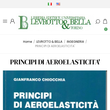
0
Home
/
LEVROTTO & BELLA
/
INGEGNERIA
/
PRINCIPI DI AEROELASTICITA'
PRINCIPI DI AEROELASTICITA'