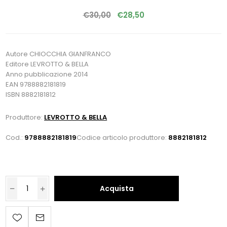
€30,00
€28,50
Autore CHIOCCHIA GIANFRANCO
Editore LEVROTTO & BELLA
Anno pubblicazione 2014
EAN 9788882181819
ISBN 8882181812
Produttore:
LEVROTTO & BELLA
Cod.:
9788882181819
Codice articolo produttore:
8882181812
Acquista