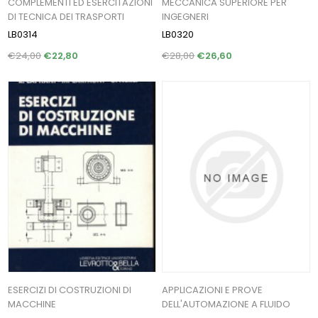
COMPLEMENTI ED ESERCITAZIONI
MECCANICA SUPERIORE PER
DI TECNICA DEI TRASPORTI
INGEGNERI
LB0314
LB0320
€24,00
€22,80
€28,00
€26,60
ESERCIZI DI COSTRUZIONI DI
APPLICAZIONI E PROVE
MACCHINE
DELL'AUTOMAZIONE A FLUIDO