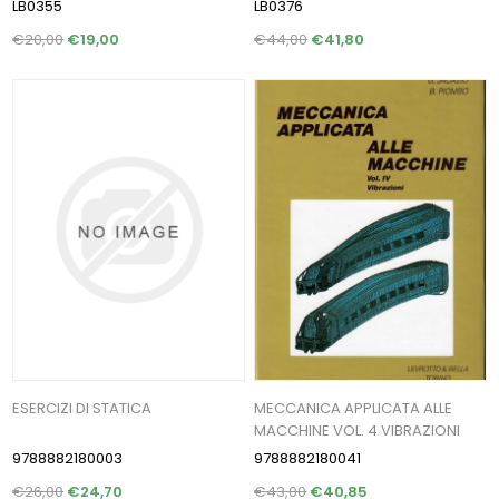
LB0355
LB0376
€20,00
€19,00
€44,00
€41,80
ESERCIZI DI STATICA
MECCANICA APPLICATA ALLE
MACCHINE VOL. 4 VIBRAZIONI
9788882180003
9788882180041
€26,00
€24,70
€43,00
€40,85