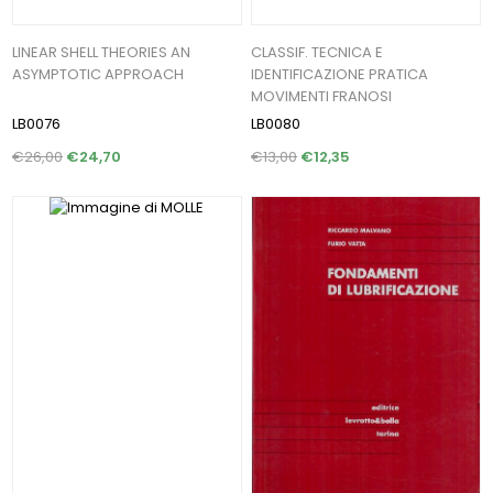
LINEAR SHELL THEORIES AN
CLASSIF. TECNICA E
ASYMPTOTIC APPROACH
IDENTIFICAZIONE PRATICA
MOVIMENTI FRANOSI
LB0076
LB0080
€26,00
€24,70
€13,00
€12,35