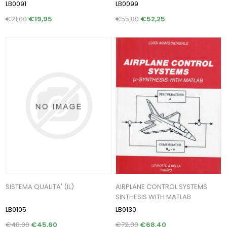
LB0091
LB0099
€21,00
€19,95
€55,00
€52,25
SISTEMA QUALITA' (IL)
AIRPLANE CONTROL SYSTEMS
SINTHESIS WITH MATLAB
LB0105
LB0130
€48,00
€45,60
€72,00
€68,40