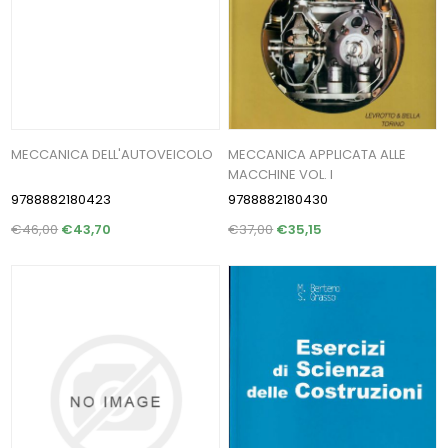
MECCANICA DELL'AUTOVEICOLO
MECCANICA APPLICATA ALLE
MACCHINE VOL. I
9788882180423
9788882180430
€46,00
€43,70
€37,00
€35,15