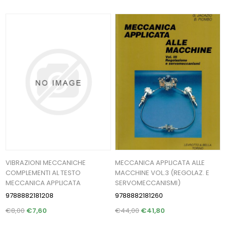
VIBRAZIONI MECCANICHE
MECCANICA APPLICATA ALLE
COMPLEMENTI AL TESTO
MACCHINE VOL.3 (REGOLAZ. E
MECCANICA APPLICATA
SERVOMECCANISMI)
9788882181208
9788882181260
€8,00
€7,60
€44,00
€41,80