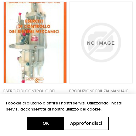
ESERCIZI DI CONTROLLO DEI
PRODUZIONE EDILIZIA MANUALE
SISTEMI MECCANICI
PER LA GESTIONE DEL PROCESSO
I cookie ci aiutano a offrire i nostri servizi. Utilizzando i nostri
EDILIZIO
servizi, acconsentite al nostro utilizzo dei cookie.
9788882181277
9788882181352
€28,50
€27,08
€50,00
€47,50
OK
Approfondisci