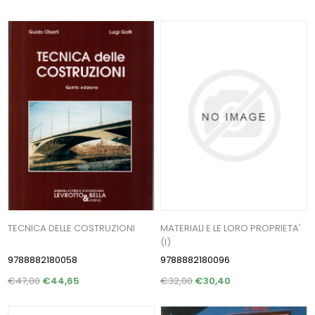
TECNICA DELLE COSTRUZIONI
MATERIALI E LE LORO PROPRIETA'
(I)
9788882180058
9788882180096
€47,00
€44,65
€32,00
€30,40