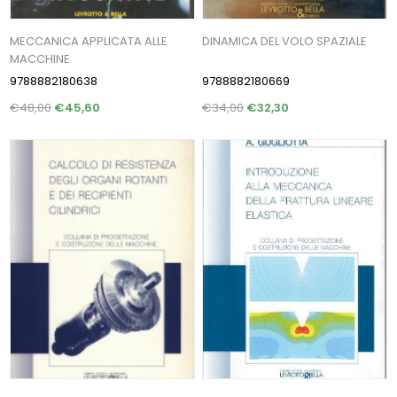
MECCANICA APPLICATA ALLE
DINAMICA DEL VOLO SPAZIALE
MACCHINE
9788882180638
9788882180669
€48,00
€45,60
€34,00
€32,30