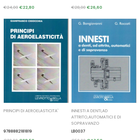
€24,00
€22,80
€28,00
€26,60
PRINCIPI DI AEROELASTICITA'
INNESTI A DENTI,AD
ATTRITO,AUTOMATICI E DI
SOPRAVANZO
9788882181819
LB0037