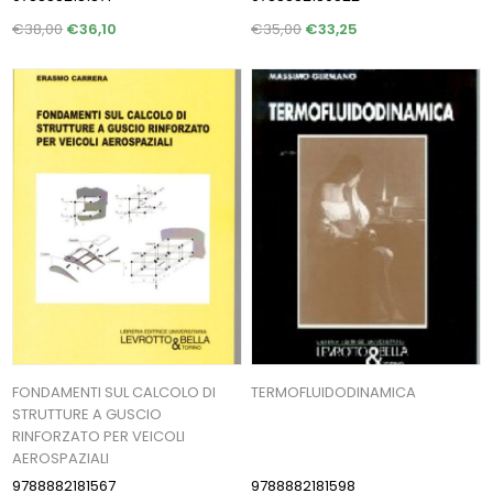
€38,00
€36,10
€35,00
€33,25
FONDAMENTI SUL CALCOLO DI
TERMOFLUIDODINAMICA
STRUTTURE A GUSCIO
RINFORZATO PER VEICOLI
AEROSPAZIALI
9788882181567
9788882181598