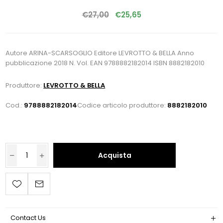
€27,00
€25,65
Autore ARINA-SCARSOGLIO Editore LEVROTTO & BELLA Anno
pubblicazione 2018 N. Vol. EAN 9788882182014 ISBN 8882182010
Produttore:
LEVROTTO & BELLA
Cod.:
9788882182014
Codice articolo produttore:
8882182010
Acquista
Contact Us