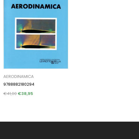
AERODINAMICA
9788882180294
€41,00
€38,95