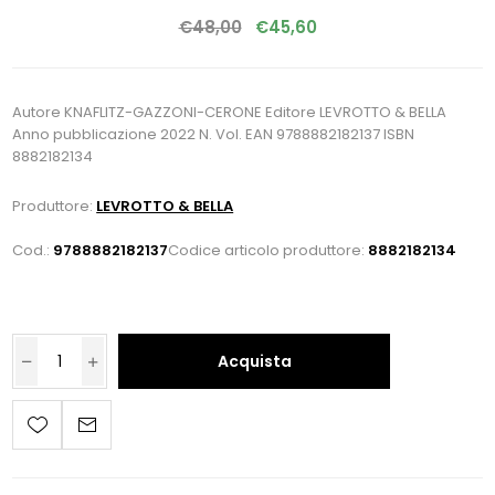
€48,00
€45,60
Autore KNAFLITZ-GAZZONI-CERONE Editore LEVROTTO & BELLA
Anno pubblicazione 2022 N. Vol. EAN 9788882182137 ISBN
8882182134
Produttore:
LEVROTTO & BELLA
Cod.:
9788882182137
Codice articolo produttore:
8882182134
Acquista