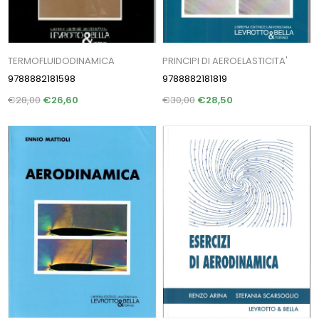
TERMOFLUIDODINAMICA
PRINCIPI DI AEROELASTICITA'
9788882181598
9788882181819
€28,00
€26,60
€30,00
€28,50