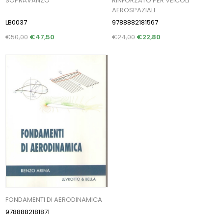
SOPRAVANZO
RINFORZATO PER VEICOLI
AEROSPAZIALI
LB0037
9788882181567
€50,00
€47,50
€24,00
€22,80
FONDAMENTI DI AERODINAMICA
9788882181871