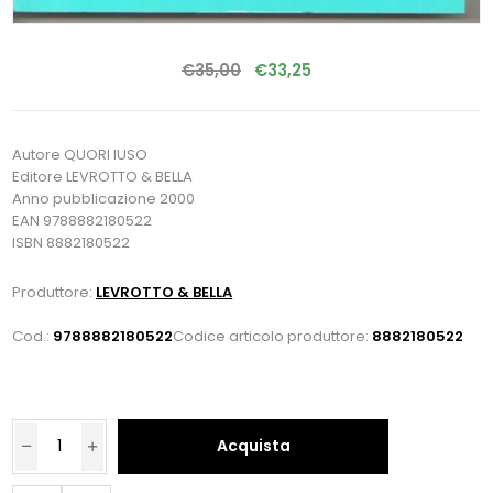
€35,00
€33,25
Autore QUORI IUSO
Editore LEVROTTO & BELLA
Anno pubblicazione 2000
EAN 9788882180522
ISBN 8882180522
Produttore:
LEVROTTO & BELLA
Cod.:
9788882180522
Codice articolo produttore:
8882180522
Acquista