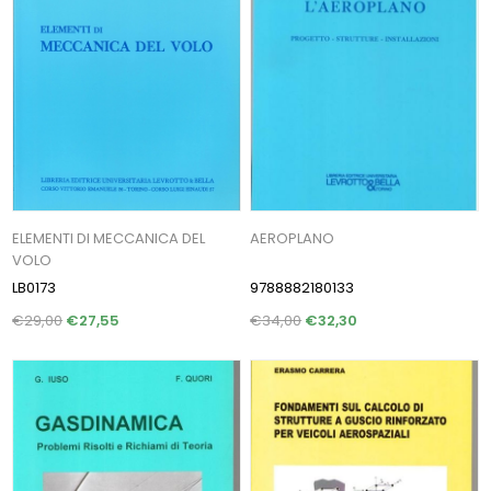
ELEMENTI DI MECCANICA DEL
AEROPLANO
VOLO
LB0173
9788882180133
€29,00
€27,55
€34,00
€32,30