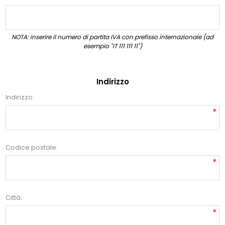
NOTA: inserire il numero di partita IVA con prefisso internazionale (ad
esempio "IT 111 111 11")
Indirizzo
Indirizzo:
*
Codice postale:
*
Città:
*