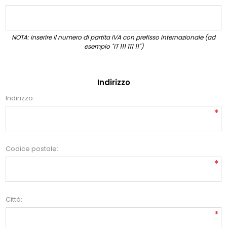
NOTA: inserire il numero di partita IVA con prefisso internazionale (ad
esempio "IT 111 111 11")
Indirizzo
Indirizzo:
*
Codice postale:
*
Città:
*