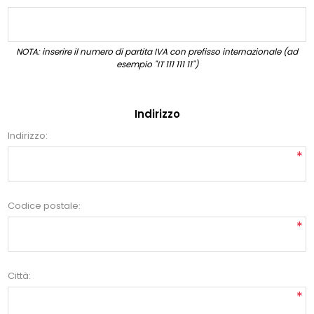
NOTA: inserire il numero di partita IVA con prefisso internazionale (ad
esempio "IT 111 111 11")
Indirizzo
Indirizzo:
*
Codice postale:
*
Città:
*