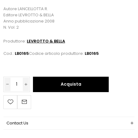
Autore LANCELLOTTA R.
Editore LEVROTTO & BELLA
Anno pubblicazione 2008
N. Vol. 2
Produttore:
LEVROTTO & BELLA
Cod.:
LB0165
Codice articolo produttore:
LB0165
Acquista
Contact Us