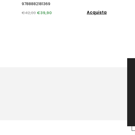
9788882181369
Acquista
€42,00
€39,90