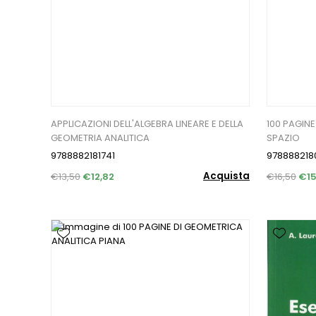
APPLICAZIONI DELL'ALGEBRA LINEARE E DELLA
100 PAGINE
GEOMETRIA ANALITICA
SPAZIO
9788882181741
978888218
Acquista
€13,50
€12,82
€16,50
€15