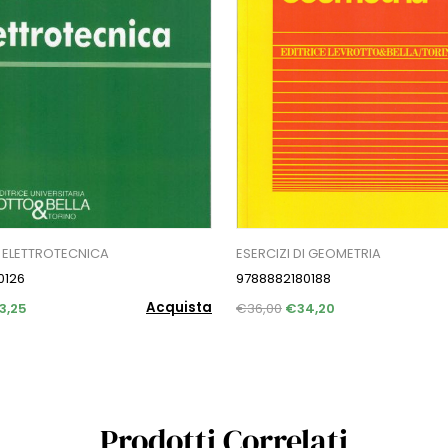
I ELETTROTECNICA
ESERCIZI DI GEOMETRIA
0126
9788882180188
Acquista
3,25
€36,00
€34,20
Prodotti Correlati