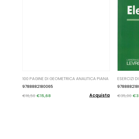
100 PAGINE DI GEOMETRICA ANALITICA PIANA
ESERCIZI D
9788882180065
978888218
Acquista
€16,50
€15,68
€35,00
€3