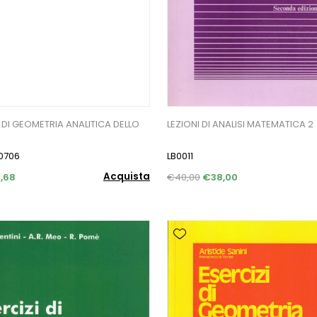
 DI GEOMETRIA ANALITICA DELLO
LEZIONI DI ANALISI MATEMATICA 2
0706
LB0011
Acquista
,68
€40,00
€38,00