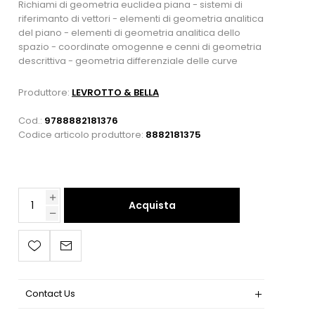
Richiami di geometria euclidea piana - sistemi di
riferimanto di vettori - elementi di geometria analitica
del piano - elementi di geometria analitica dello
spazio - coordinate omogenne e cenni di geometria
descrittiva - geometria differenziale delle curve
Produttore:
LEVROTTO & BELLA
Cod.:
9788882181376
Codice articolo produttore:
8882181375
Acquista
Contact Us