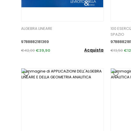
ALGEBRA LINEARE
100 ESERCI
SPAZIO
9788882181369
978888218
Acquista
€42,00
€39,90
€13,50
€12