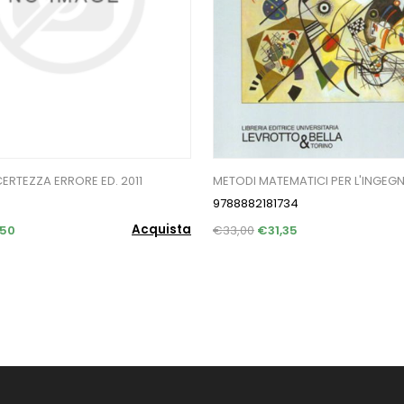
ERTEZZA ERRORE ED. 2011
METODI MATEMATICI PER L'INGEGN
9788882181734
Acquista
,50
€33,00
€31,35