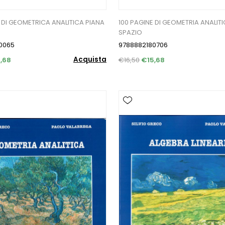
 DI GEOMETRICA ANALITICA PIANA
100 PAGINE DI GEOMETRIA ANALIT
SPAZIO
0065
9788882180706
Acquista
,68
€16,50
€15,68