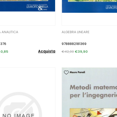
 ANALITICA
ALGEBRA LINEARE
1376
9788882181369
Acquista
0,85
€42,00
€39,90