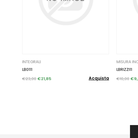
INTEGRALI
MISURA INC
LB0111
LBRIZZI11
Acquista
€23,00
€21,85
€10,00
€9