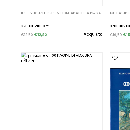
100 ESERCIZI DI GEOMETRIA ANALITICA PIANA
100 PAGINE
9788882180072
978888218
Acquista
€13,50
€12,82
€16,50
€15