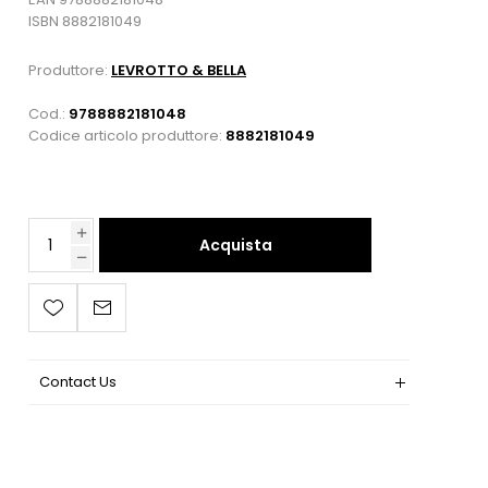
ISBN 8882181049
Produttore:
LEVROTTO & BELLA
Cod.:
9788882181048
Codice articolo produttore:
8882181049
Acquista
Contact Us