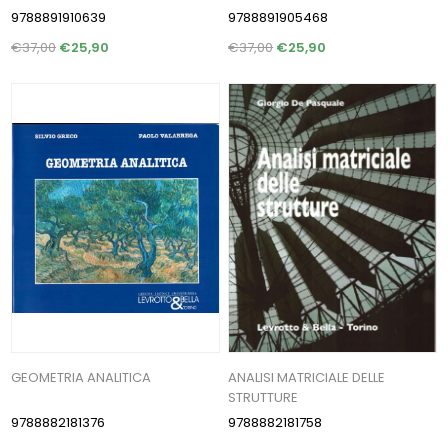
9788891910639
9788891905468
€37,00
€25,90
€37,00
€25,90
GEOMETRIA ANALITICA
ANALISI MATRICIALE DELLE
STRUTTURE
9788882181376
9788882181758