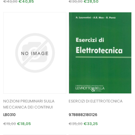
€43,00
€40,85
€30,00
€28,50
NOZIONI PRELIMINARI SULLA
ESERCIZI DI ELETTROTECNICA
MECCANICA DEI CONTINUI
LB0310
9788882180126
€19,00
€18,05
€35,00
€33,25