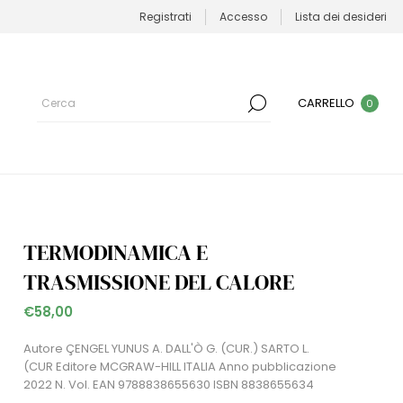
Registrati
Accesso
Lista dei desideri
CARRELLO
0
TERMODINAMICA E
TRASMISSIONE DEL CALORE
€58,00
Autore ÇENGEL YUNUS A. DALL'Ò G. (CUR.) SARTO L.
(CUR Editore MCGRAW-HILL ITALIA Anno pubblicazione
2022 N. Vol. EAN 9788838655630 ISBN 8838655634