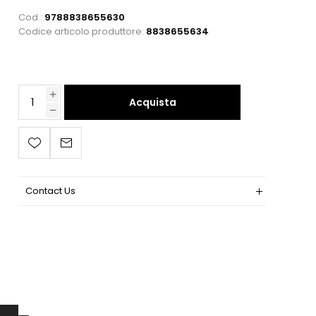
Cod.:
9788838655630
Codice articolo produttore:
8838655634
Acquista
Contact Us