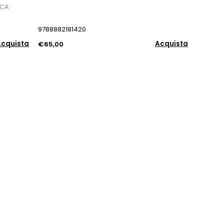
ICA
9788882181420
cquista
Acquista
€65,00