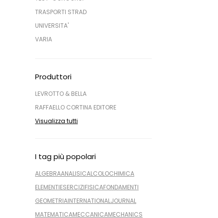
TRASPORTI STRAD
UNIVERSITA'
VARIA
Produttori
LEVROTTO & BELLA
RAFFAELLO CORTINA EDITORE
Visualizza tutti
I tag più popolari
ALGEBRA
ANALISI
CALCOLO
CHIMICA
ELEMENTI
ESERCIZI
FISICA
FONDAMENTI
GEOMETRIA
INTERNATIONAL
JOURNAL
MATEMATICA
MECCANICA
MECHANICS