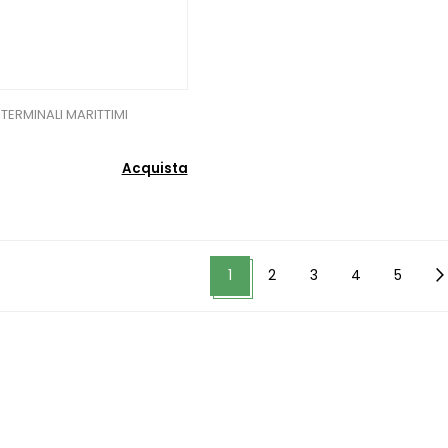
TERMINALI MARITTIMI
Acquista
1
2
3
4
5