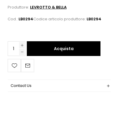
Produttore:
LEVROTTO & BELLA
Cod.:
LB0294
Codice articolo produttore:
LB0294
Acquista
Contact Us