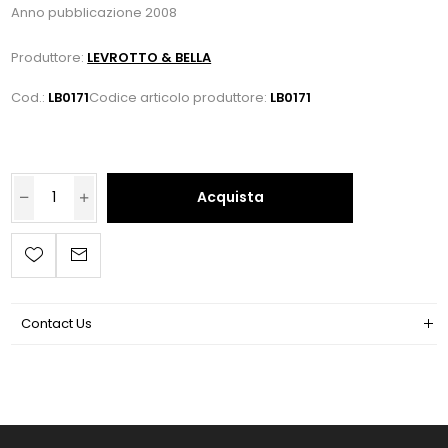
Anno pubblicazione 2008
Produttore:
LEVROTTO & BELLA
Cod.:
LB0171
Codice articolo produttore:
LB0171
Acquista
Contact Us