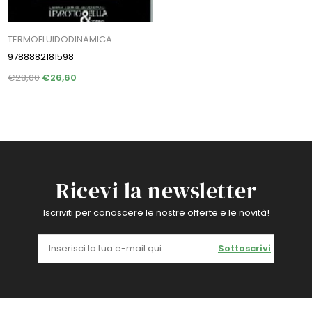
TERMOFLUIDODINAMICA
9788882181598
€28,00
€26,60
Ricevi la newsletter
Iscriviti per conoscere le nostre offerte e le novità!
Sottoscrivi