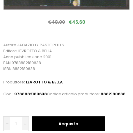
€48,00
€45,60
Autore JACAZIO G. PASTORELLI S.
Editore LEVROTTO & BELLA
Anno pubblicazione 2001
EAN 9788882180638
ISBN 8882180638
Produttore:
LEVROTTO & BELLA
Cod.:
9788882180638
Codice articolo produttore:
8882180638
Acquista