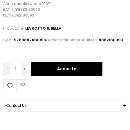
Anno pubblicazione 1997
EAN 9788882180096
ISBN 8882180093
Produttore:
LEVROTTO & BELLA
Cod.:
9788882180096
Codice articolo produttore:
8882180093
Acquista
Contact Us