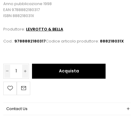
Anno pubblicazione 1998
EAN 9788882180317
ISBN 888218031X
Produttore:
LEVROTTO & BELLA
Cod.:
9788882180317
Codice articolo produttore:
888218031X
Acquista
Contact Us