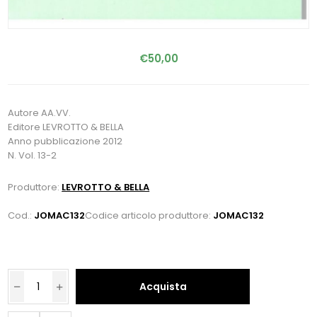
€50,00
Autore AA.VV.
Editore LEVROTTO & BELLA
Anno pubblicazione 2012
N. Vol. 13-2
Produttore:
LEVROTTO & BELLA
Cod.:
JOMAC132
Codice articolo produttore:
JOMAC132
Acquista