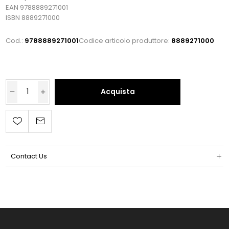
EAN 9788889271001
ISBN 8889271000
Cod.:
9788889271001
Codice articolo produttore:
8889271000
Acquista
Contact Us