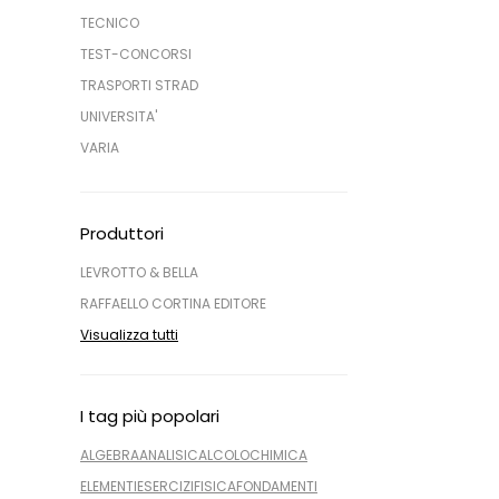
TECNICO
TEST-CONCORSI
TRASPORTI STRAD
UNIVERSITA'
VARIA
Produttori
LEVROTTO & BELLA
RAFFAELLO CORTINA EDITORE
Visualizza tutti
I tag più popolari
ALGEBRA
ANALISI
CALCOLO
CHIMICA
ELEMENTI
ESERCIZI
FISICA
FONDAMENTI