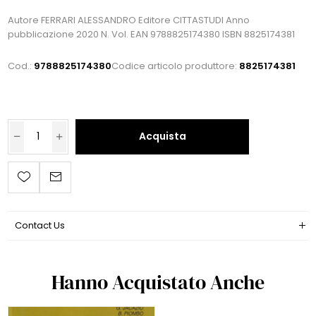
Autore FERRARI ALESSANDRO Editore CITTASTUDI Anno
pubblicazione 2020 N. Vol. EAN 9788825174380 ISBN 8825174381
Cod.:
9788825174380
Codice articolo produttore:
8825174381
Acquista
Contact Us
Hanno Acquistato Anche