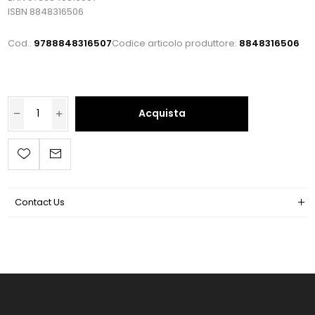
ISBN 8848316506
Cod.:
9788848316507
Codice articolo produttore:
8848316506
Acquista
Contact Us