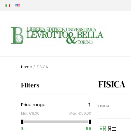
Home
/
FISICA
FISICA
Filters
Price range
FISICA
Min:
€8,00
Max:
€56,00
8
56