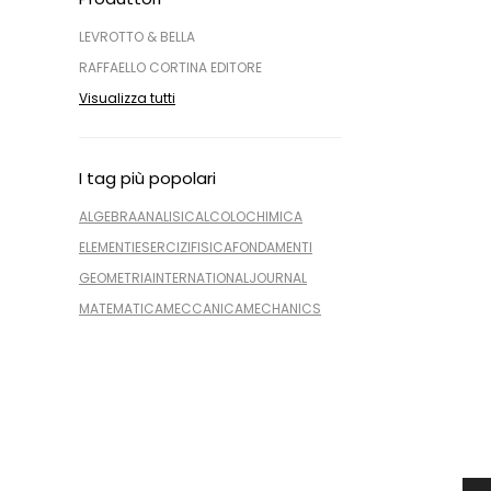
LEVROTTO & BELLA
RAFFAELLO CORTINA EDITORE
Visualizza tutti
I tag più popolari
ALGEBRA
ANALISI
CALCOLO
CHIMICA
ELEMENTI
ESERCIZI
FISICA
FONDAMENTI
GEOMETRIA
INTERNATIONAL
JOURNAL
MATEMATICA
MECCANICA
MECHANICS