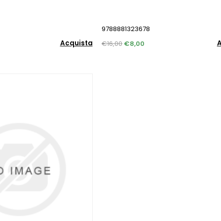
9788881323678
Acquista
A
€16,00
€8,00