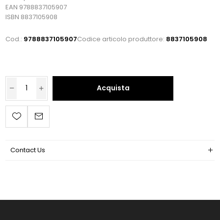
EAN 9788837105907
ISBN 8837105908
Cod.:
9788837105907
Codice articolo produttore:
8837105908
Acquista
Contact Us