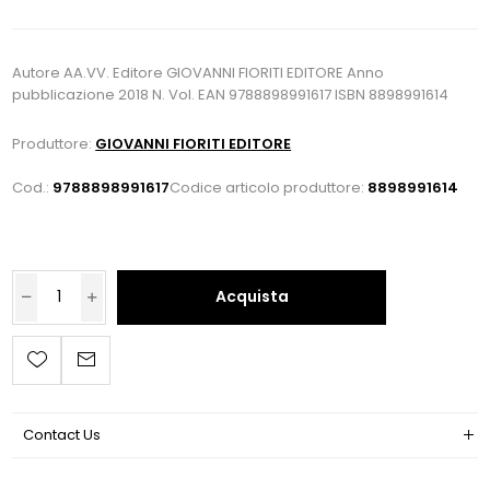
Autore AA.VV. Editore GIOVANNI FIORITI EDITORE Anno
pubblicazione 2018 N. Vol. EAN 9788898991617 ISBN 8898991614
Produttore:
GIOVANNI FIORITI EDITORE
Cod.:
9788898991617
Codice articolo produttore:
8898991614
Acquista
Contact Us