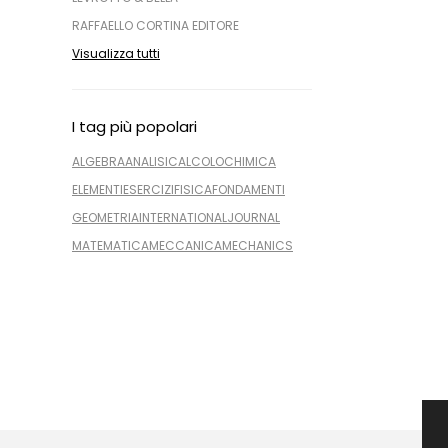
RAFFAELLO CORTINA EDITORE
Visualizza tutti
I tag più popolari
ALGEBRA
ANALISI
CALCOLO
CHIMICA
ELEMENTI
ESERCIZI
FISICA
FONDAMENTI
GEOMETRIA
INTERNATIONAL
JOURNAL
MATEMATICA
MECCANICA
MECHANICS