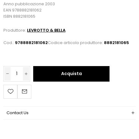
Anno pubblicazione 2003
EAN 9788882181062
ISBN 8882181065
Produttore:
LEVROTTO & BELLA
Cod.:
9788882181062
Codice articolo produttore:
8882181065
Acquista
Contact Us