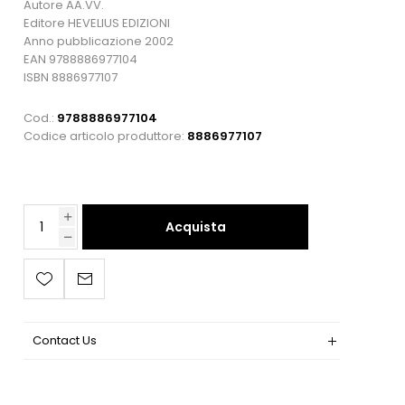
Autore AA.VV.
Editore HEVELIUS EDIZIONI
Anno pubblicazione 2002
EAN 9788886977104
ISBN 8886977107
Cod.:
9788886977104
Codice articolo produttore:
8886977107
Acquista
Contact Us