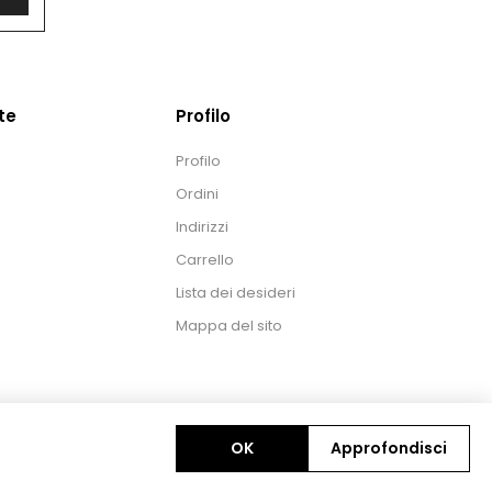
te
Profilo
Profilo
Ordini
Indirizzi
Carrello
Lista dei desideri
Mappa del sito
OK
Approfondisci
© 2026 Levrotto & Bella - Libreria Editrice Universitaria. Tutti i diritti riservati