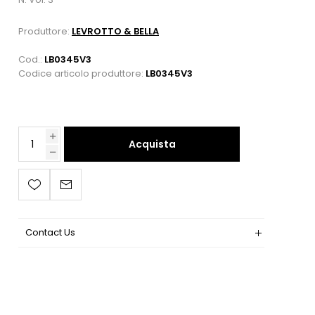
Produttore:
LEVROTTO & BELLA
Cod.:
LB0345V3
Codice articolo produttore:
LB0345V3
Acquista
Contact Us