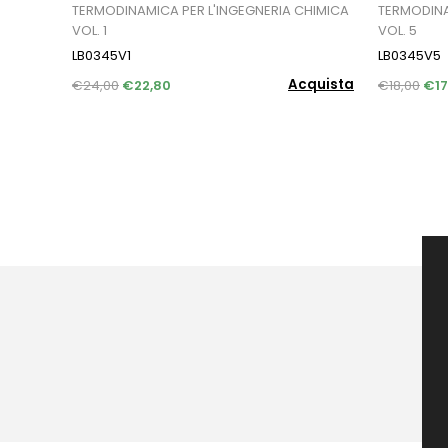
TERMODINAMICA PER L'INGEGNERIA CHIMICA
TERMODINA
VOL. 1
VOL. 5
LB0345V1
LB0345V5
Acquista
€24,00
€22,80
€18,00
€17