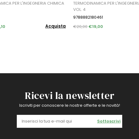
MICA PER L'INGEGNERIA CHIMICA
TERMODINAMICA PER L'INGEGNERI
VOL. 4
9788882180461
Acquista
,10
€20,00
€19,00
Ricevi la newsletter
Iscriviti per conoscere le nostre offerte e le novità!
Sottoscrivi