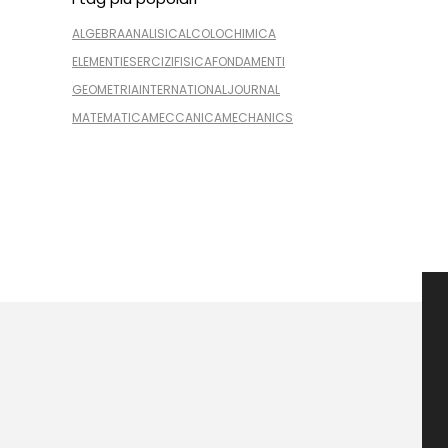
ALGEBRA
ANALISI
CALCOLO
CHIMICA
ELEMENTI
ESERCIZI
FISICA
FONDAMENTI
GEOMETRIA
INTERNATIONAL
JOURNAL
MATEMATICA
MECCANICA
MECHANICS