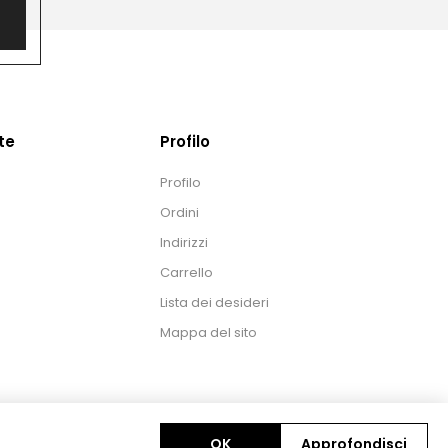
te
Profilo
Profilo
Ordini
Indirizzi
Carrello
Lista dei desideri
Mappa del sito
OK
Approfondisci