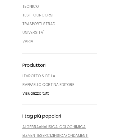
TECNICO
TEST-CONCORSI
TRASPORTI STRAD
UNIVERSITA'
VARIA
Produttori
LEVROTTO & BELLA
RAFFAELLO CORTINA EDITORE
Visualizza tutti
I tag più popolari
ALGEBRA
ANALISI
CALCOLO
CHIMICA
ELEMENTI
ESERCIZI
FISICA
FONDAMENTI