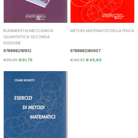
RUDIMENTI DI MECCANICA
METODI MATEMATICI DELLA FISICA
QUANTISTICA SECONDA
EDIZIONE
9788882181512
9788882180607
€65,00
€61,75
€48,00
€45,60