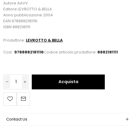
Autore AAVV
Editore LEVROTTO & BELLA
Anno pubblicazione 2004
EAN 9788882181116
ISBN 8882181111
Produttore:
LEVROTTO & BELLA
Cod.:
9788882181116
Codice articolo produttore:
8882181111
Acquista
Contact Us