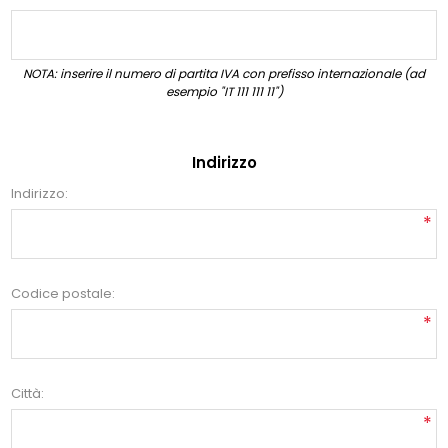
NOTA: inserire il numero di partita IVA con prefisso internazionale (ad
esempio "IT 111 111 11")
Indirizzo
Indirizzo:
*
Codice postale:
*
Città:
*