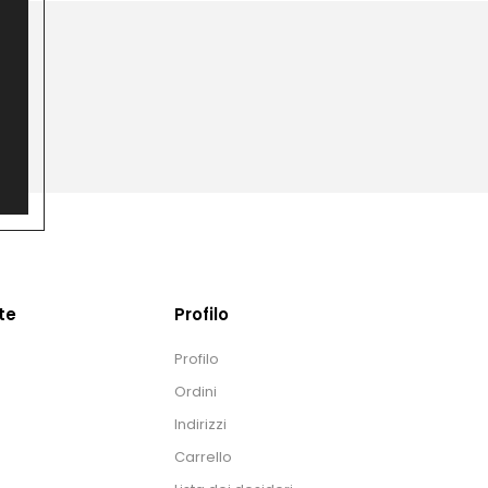
te
Profilo
Profilo
Ordini
Indirizzi
Carrello