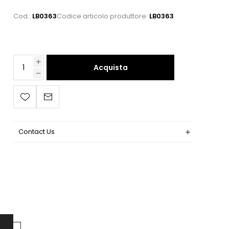
Cod.:
LB0363
Codice articolo produttore:
LB0363
Acquista
Contact Us