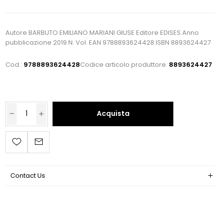
Autore BARBUTO EMILIANO MARIANI GIUSE Editore EDISES Anno
pubblicazione 2019 N. Vol. EAN 9788893624428 ISBN 8893624427
Cod.:
9788893624428
Codice articolo produttore:
8893624427
Acquista
Contact Us