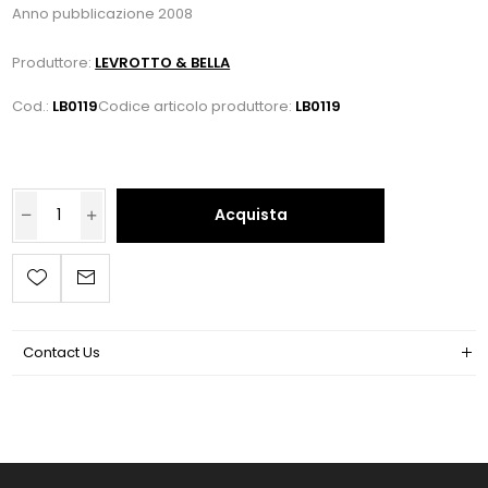
Anno pubblicazione 2008
Produttore:
LEVROTTO & BELLA
Cod.:
LB0119
Codice articolo produttore:
LB0119
Acquista
Contact Us