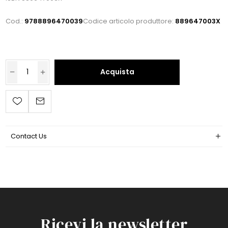
Cod.:
9788896470039
Codice articolo produttore:
889647003X
Acquista
Contact Us
Ricevi la newsletter