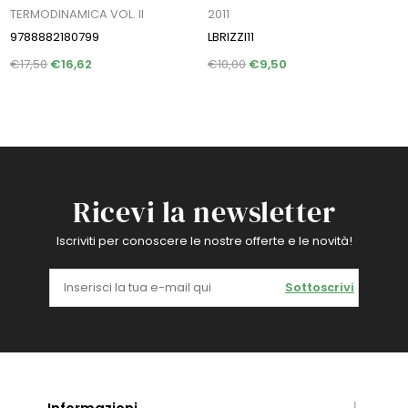
TERMODINAMICA VOL. II
2011
9788882180799
LBRIZZI11
€17,50
€16,62
€10,00
€9,50
Ricevi la newsletter
Iscriviti per conoscere le nostre offerte e le novità!
Sottoscrivi