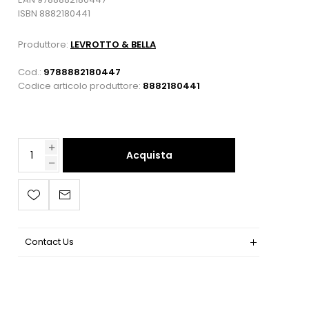
ISBN 8882180441
Produttore:
LEVROTTO & BELLA
Cod.:
9788882180447
Codice articolo produttore:
8882180441
Acquista
Contact Us