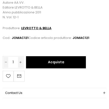
Autore AA.VV.
Editore LEVROTTO & BELLA
Anno pubblicazione 2011
N. Vol. 12-1
Produttore:
LEVROTTO & BELLA
Cod.:
JOMAC121
Codice articolo produttore:
JOMAC121
Acquista
Contact Us