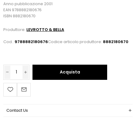
Anno pubblicazione 2001
EAN 9788882180676
ISBN 8882180670
Produttore:
LEVROTTO & BELLA
Cod.:
9788882180676
Codice articolo produttore:
8882180670
Acquista
Contact Us