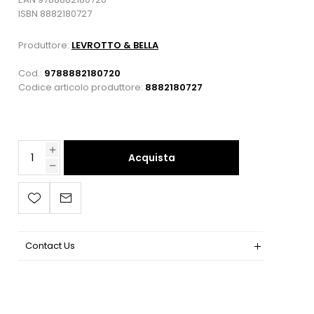
ISBN 8882180727
Produttore:
LEVROTTO & BELLA
Cod.:
9788882180720
Codice articolo produttore:
8882180727
Acquista
Contact Us