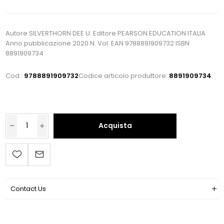
Autore SILVERTHORN DEE U. Editore PEARSON EDUCATION ITALIA
Anno pubblicazione 2020 N. Vol. EAN 9788891909732 ISBN
8891909734
Cod.:
9788891909732
Codice articolo produttore:
8891909734
Acquista
Contact Us