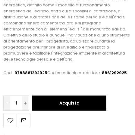
energetico, definito come il modello di funzionamento
energetico dell'edificio, entro cui dispositivi di captazione, di
distribuzione e di protezione delle risorse del sole e dell'aria si
combinano sinergicamente tra loro e si integrano
efficientemente con gli elementi "edilizi" del manufatto edilizio.
Obiettivo dello studio è dunque l'individuazione di uno strumento
di orientamento per il progettista, da utilizzare durante la
progettazione preliminare di un edificio e finalizzato a
promuovere e facilitare l'integrazione efficiente in architettura
delle tecnologie del sole e dell'aria.
Cod.:
9788861292925
Codice articolo produttore:
8861292925
Acquista