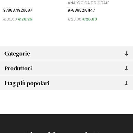
ANALOGICA E DIGITALE
9788871926087
9788882181147
€35,00
€26,25
€28,00
€26,60
Categorie
Produttori
I tag più popolari