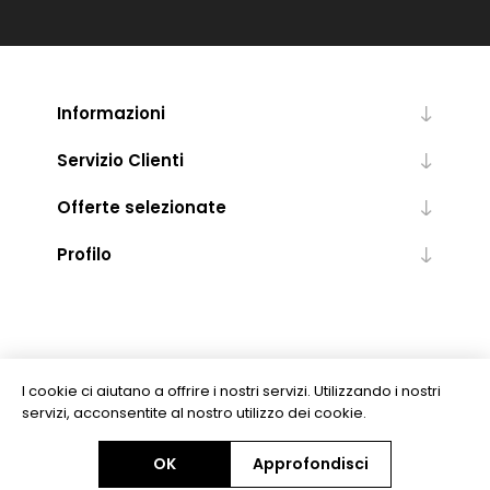
Informazioni
Servizio Clienti
Offerte selezionate
Profilo
I cookie ci aiutano a offrire i nostri servizi. Utilizzando i nostri
servizi, acconsentite al nostro utilizzo dei cookie.
Copyright © 2026 Levrotto & Bella - Libreria Editrice Universitaria. Tutti i
OK
Approfondisci
diritti riservati